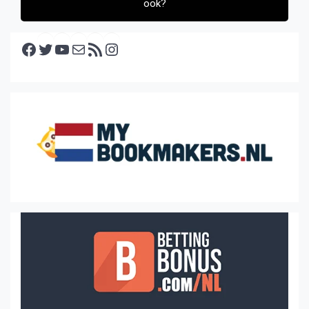
ook?
Facebook
Twitter
YouTube
E-mail
RSS feed
Instagram