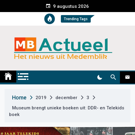
S
9 augustus 2026
k
i
Trending Tags
p
t
o
c
o
n
t
Medemblik Actueel
Wij zijn altijd actueel
e
n
t
Home
2019
december
3
Museum brengt unieke boeken uit: DDR- en Telekids
boek