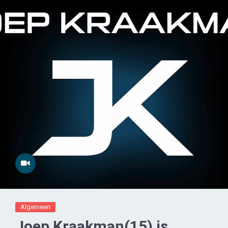
Algemeen
Joep Kraakman(15) is