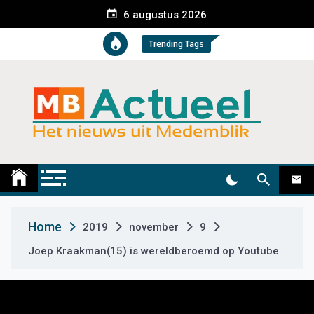
S
6 augustus 2026
k
i
Trending Tags
p
t
o
c
o
n
t
Medemblik Actueel
Wij zijn altijd actueel
e
n
t
Home
2019
november
9
Joep Kraakman(15) is wereldberoemd op Youtube