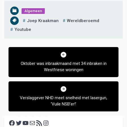
Algemeen
Joep Kraakman
Wereldberoemd
Youtube
Bericht
navigatie
Oktober was inbraakmaand met 34 inbraken in
Westfriese woningen
Verslaggever NHD meet snelheid met lasergun,
‘Vuile NSB’er!’
Facebook
Twitter
YouTube
E-mail
RSS feed
Instagram