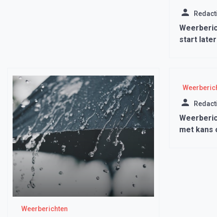
Redact
Weerberic
start late
Weerberic
Redact
Weerberic
met kans 
zonnige 
Weerberichten