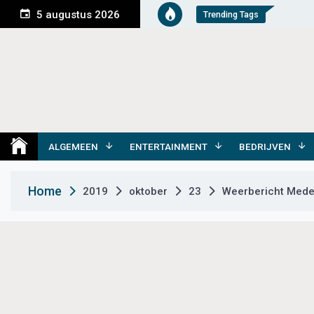
S
5 augustus 2026
Trending Tags
k
i
p
t
o
c
o
Medemblik Actueel
Wij zijn altijd actueel
n
t
ALGEMEEN
ENTERTAINMENT
BEDRIJVEN
e
n
Home
2019
oktober
23
Weerbericht Medem
t