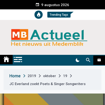
S
9 augustus 2026
k
i
Trending Tags
p
t
o
c
o
n
t
Medemblik Actueel
Wij zijn altijd actueel
e
n
t
Home
2019
oktober
19
JC Everland zoekt Poets & Singer Songwriters