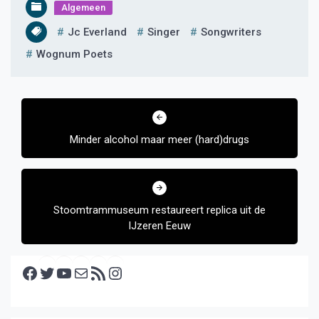
Algemeen
Jc Everland
Singer
Songwriters
Wognum Poets
Bericht
navigatie
Minder alcohol maar meer (hard)drugs
Stoomtrammuseum restaureert replica uit de
IJzeren Eeuw
Facebook
Twitter
YouTube
E-mail
RSS feed
Instagram