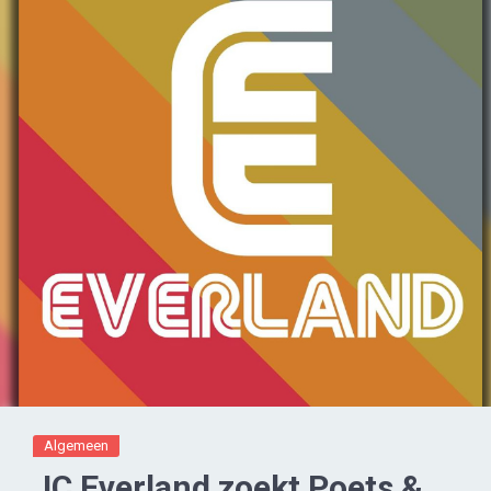
Algemeen
JC Everland zoekt Poets &