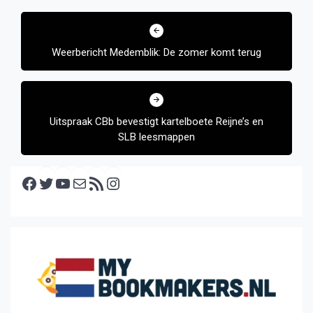
Bericht
navigatie
Weerbericht Medemblik: De zomer komt terug
Uitspraak CBb bevestigt kartelboete Reijne’s en
SLB leesmappen
Facebook
Twitter
YouTube
E-mail
RSS feed
Instagram