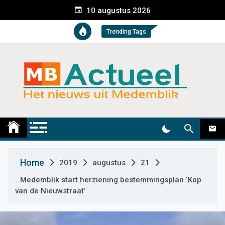
S
10 augustus 2026
k
i
Trending Tags
p
t
o
c
o
n
t
Medemblik Actueel
Wij zijn altijd actueel
e
n
t
Home
2019
augustus
21
Medemblik start herziening bestemmingsplan ‘Kop
van de Nieuwstraat’