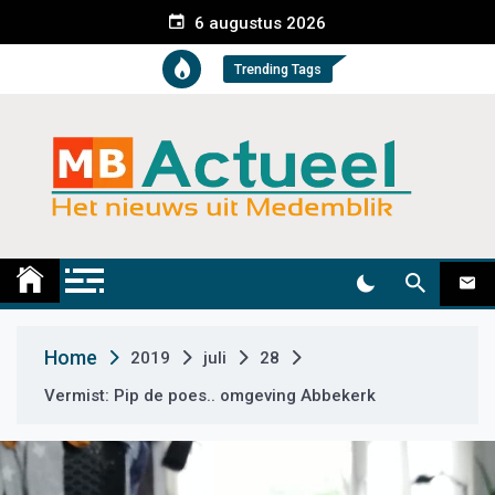
S
6 augustus 2026
k
i
Trending Tags
p
t
o
c
o
n
t
Medemblik Actueel
Wij zijn altijd actueel
e
n
t
Home
2019
juli
28
Vermist: Pip de poes.. omgeving Abbekerk