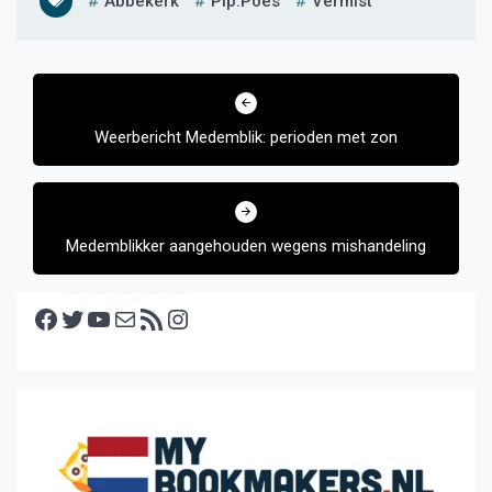
Abbekerk
Pip.poes
Vermist
Bericht
navigatie
Weerbericht Medemblik: perioden met zon
Medemblikker aangehouden wegens mishandeling
Facebook
Twitter
YouTube
E-mail
RSS feed
Instagram