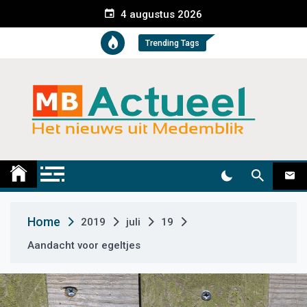
S
4 augustus 2026
k
i
Trending Tags
p
t
o
c
o
n
t
Medemblik Actueel
Wij zijn altijd actueel
e
n
t
Home
2019
juli
19
Aandacht voor egeltjes