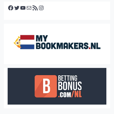
Facebook
Twitter
YouTube
E-mail
RSS feed
Instagram