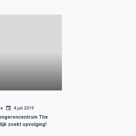
ie
4 juli 2019
Jongerencentrum The
ijk zoekt opvolging!