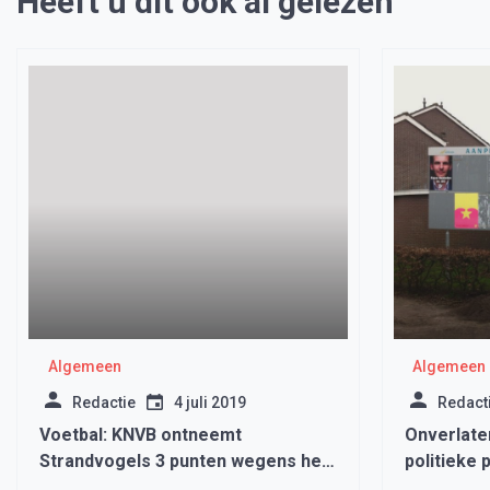
Heeft u dit ook al gelezen
Algemeen
Algemeen
Redactie
4 juli 2019
Redact
Voetbal: KNVB ontneemt
Onverlate
Strandvogels 3 punten wegens het
politieke 
niet volgen van de regels