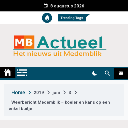
S
8 augustus 2026
k
i
Trending Tags
p
t
o
c
o
n
t
Medemblik Actueel
Wij zijn altijd actueel
e
n
t
Home
2019
juni
3
Weerbericht Medemblik – koeler en kans op een
enkel buitje