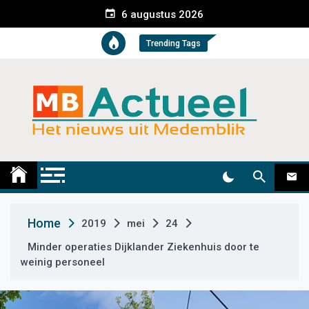
S
6 augustus 2026
k
i
Trending Tags
p
t
o
c
o
n
t
Medemblik Actueel
Wij zijn altijd actueel
e
n
t
Home
2019
mei
24
Minder operaties Dijklander Ziekenhuis door te
weinig personeel