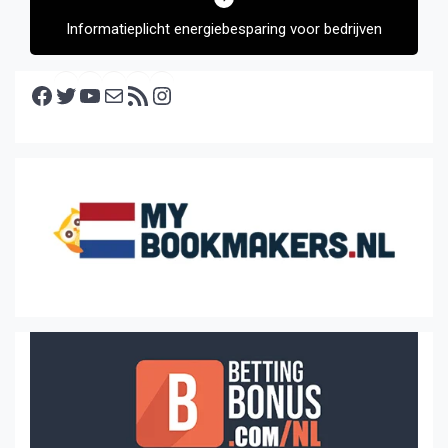
Informatieplicht energiebesparing voor bedrijven
Facebook
Twitter
YouTube
E-mail
RSS feed
Instagram