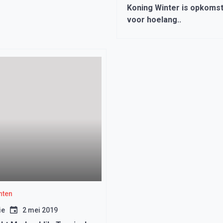
Koning Winter is opkomst
voor hoelang..
hten
ie
2 mei 2019