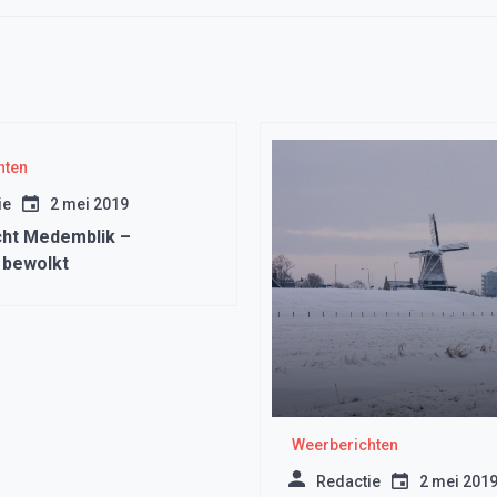
hten
ie
2 mei 2019
ht Medemblik –
 bewolkt
Weerberichten
Redactie
2 mei 201