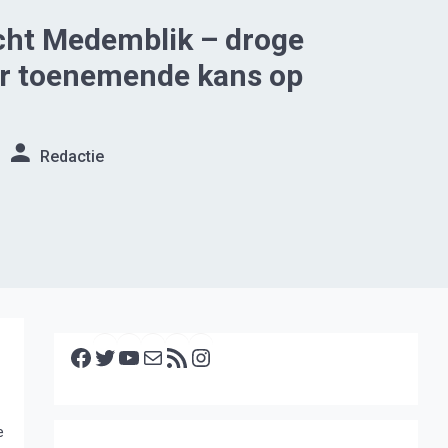
cht Medemblik – droge
ar toenemende kans op
Redactie
Facebook
Twitter
YouTube
E-mail
RSS feed
Instagram
e