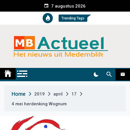
S
7 augustus 2026
k
i
Trending Tags
p
t
o
c
o
n
t
Medemblik Actueel
Wij zijn altijd actueel
e
n
t
Home
2019
april
17
4 mei herdenking Wognum