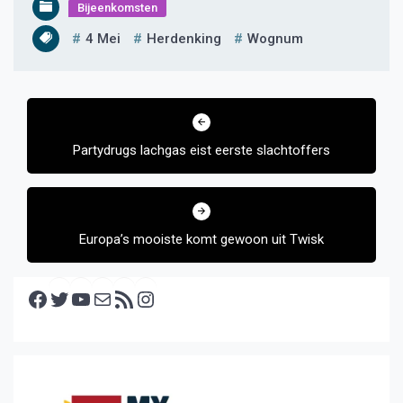
Bijeenkomsten
4 Mei
Herdenking
Wognum
Bericht
navigatie
Partydrugs lachgas eist eerste slachtoffers
Europa’s mooiste komt gewoon uit Twisk
Facebook
Twitter
YouTube
E-mail
RSS feed
Instagram