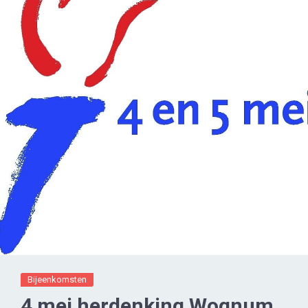
Bijeenkomsten
4 mei herdenking Wognum