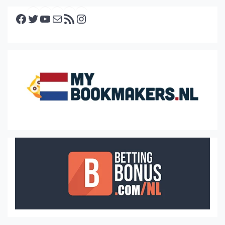
Facebook
Twitter
YouTube
E-mail
RSS feed
Instagram