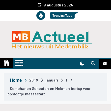
S
9 augustus 2026
k
i
Trending Tags
p
t
o
c
o
n
t
Medemblik Actueel
Wij zijn altijd actueel
e
n
t
Home
2019
januari
1
Kemphanen Schouten en Hekman berisp voor
opstootje massastart