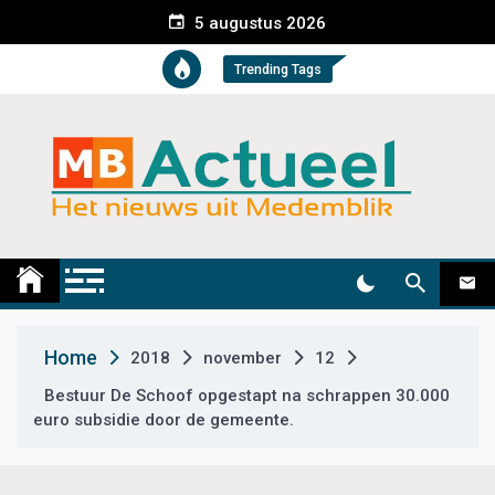
S
5 augustus 2026
k
i
Trending Tags
p
t
o
c
o
n
t
Medemblik Actueel
Wij zijn altijd actueel
e
n
t
Home
2018
november
12
Bestuur De Schoof opgestapt na schrappen 30.000
euro subsidie door de gemeente.