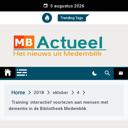
S
5 augustus 2026
k
i
Trending Tags
p
t
o
c
o
n
t
Medemblik Actueel
Wij zijn altijd actueel
e
n
t
Home
2018
oktober
4
Training: interactief voorlezen aan mensen met
dementie in de Bibliotheek Medemblik