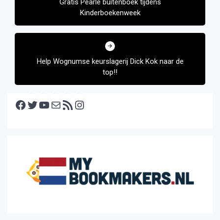
Gratis Pearle buitenboek tijdens
Kinderboekenweek
Help Wognumse keurslagerij Dick Kok naar de
top!!
Facebook
Twitter
YouTube
E-mail
RSS feed
Instagram