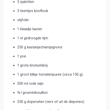
5 sjalotten
3 teentjes knoflook
olijfolie
1 blaadje laurier
1 el gedroogde tijm
250 g kastanjechampignons
1 prei
1 grote knolselderij
1 groot blikje tomatenpuree (circa 150 g)
200 ml rode wijn
¾ l groentebouillon
250 g doperwten (vers of uit de diepvries)