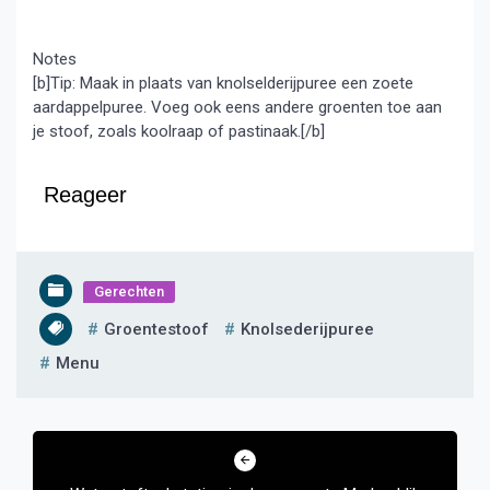
Notes
[b]Tip: Maak in plaats van knolselderijpuree een zoete
aardappelpuree. Voeg ook eens andere groenten toe aan
je stoof, zoals koolraap of pastinaak.[/b]
Reageer
Gerechten
Groentestoof
Knolsederijpuree
Menu
Bericht
navigatie