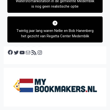
Waterstoftankstation in de gemeente Medemblik
is nog geen realistische optie
Twintig jaar lang waren Nellie en Bob Hanenberg
het gezicht van Regatta Center Medemblik
Facebook
Twitter
YouTube
E-mail
RSS feed
Instagram