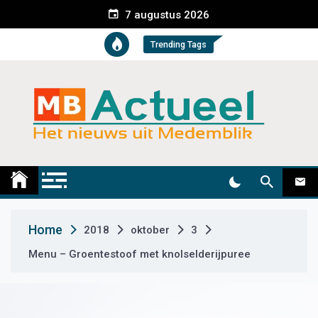
S
7 augustus 2026
k
i
Trending Tags
p
t
o
c
o
n
t
Medemblik Actueel
Wij zijn altijd actueel
e
n
t
Home
2018
oktober
3
Menu – Groentestoof met knolselderijpuree