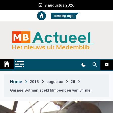
S
8 augustus 2026
k
i
Trending Tags
p
t
o
c
o
n
t
Medemblik Actueel
Wij zijn altijd actueel
e
n
t
Home
2018
augustus
28
Garage Botman zoekt filmbeelden van 31 mei