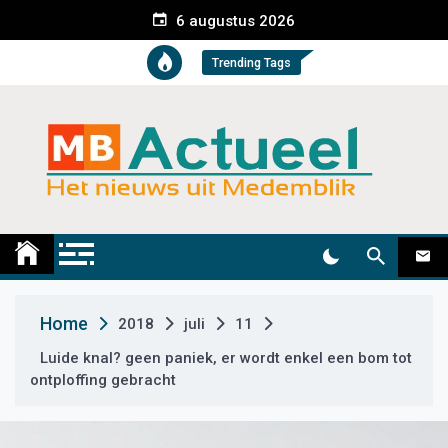
S
6 augustus 2026
k
i
Trending Tags
p
t
o
c
o
n
t
Medemblik Actueel
Wij zijn altijd actueel
e
n
t
Home
2018
juli
11
Luide knal? geen paniek, er wordt enkel een bom tot
ontploffing gebracht