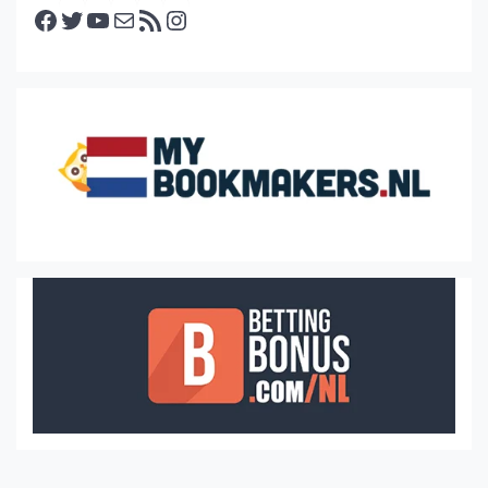
Facebook
Twitter
YouTube
E-mail
RSS feed
Instagram