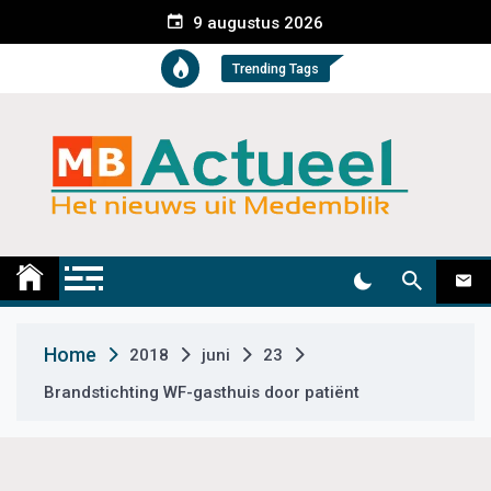
S
9 augustus 2026
k
i
Trending Tags
p
t
o
c
o
n
t
Medemblik Actueel
Wij zijn altijd actueel
e
n
t
Home
2018
juni
23
Brandstichting WF-gasthuis door patiënt