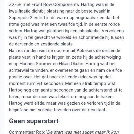
ZX-6R met Front Row Components. Hartog was in de
kwalificatie dichtbij plaatsing naar de beste twaalf in
Superpole 2 en liet in de warm-up nogmaals zien dat het
ritme goed was met een twaalfde tijd. In de eerste ronde
verloor Hartog wat plaatsen bij een inhaalactie. Vervolgens
was hij in fel gevecht verwikkeld en schommelde hij tussen
de dertiende en zestiende plaats.
Na zes ronden wist de coureur uit Abbekerk de dertiende
plaats vast in hand te krijgen en zette hij de achtervolging
in op Hannes Soomer en Hikari Okubo. Hartog wist het
achterwiel te vinden, er overheen te gaan en nam de elfde
positie over. Het gat naar de tiende rijder was op dat
moment ruim vijf seconden. Met een strak tempo wist
Hartog nog een aantal seconden van de achterstand af te
halen, maar de race was tekort om nog aan te haken.
Hartog werd elfde, maar was gezien de verloren tijd in de
beginfase niet volledig tevreden over dit resultaat.
Geen superstart
Commentaar Rob: ‘
De start was niet super, maar ik kon