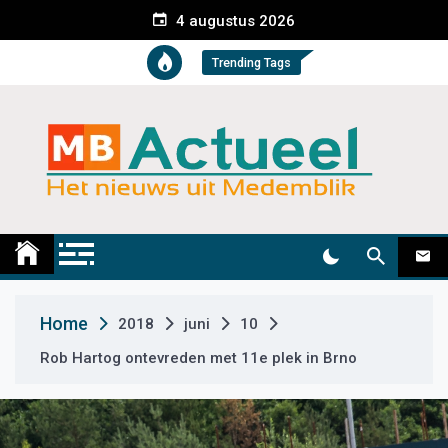
S
4 augustus 2026
k
i
Trending Tags
p
t
o
c
o
n
t
Medemblik Actueel
Wij zijn altijd actueel
e
n
t
Home
2018
juni
10
Rob Hartog ontevreden met 11e plek in Brno