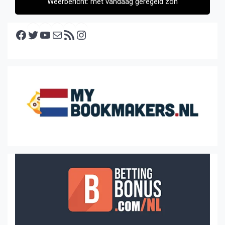
Weerbericht: met vandaag geregeld zon
Facebook
Twitter
YouTube
E-mail
RSS feed
Instagram