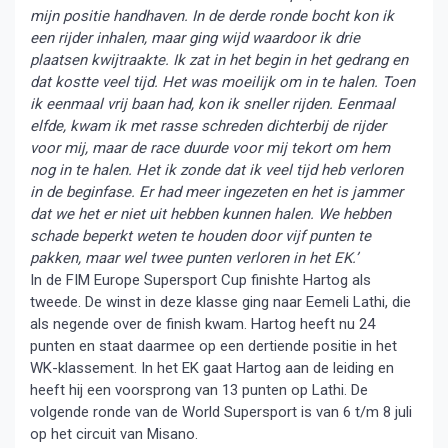
mijn positie handhaven. In de derde ronde bocht kon ik
een rijder inhalen, maar ging wijd waardoor ik drie
plaatsen kwijtraakte. Ik zat in het begin in het gedrang en
dat kostte veel tijd. Het was moeilijk om in te halen. Toen
ik eenmaal vrij baan had, kon ik sneller rijden. Eenmaal
elfde, kwam ik met rasse schreden dichterbij de rijder
voor mij, maar de race duurde voor mij tekort om hem
nog in te halen. Het ik zonde dat ik veel tijd heb verloren
in de beginfase. Er had meer ingezeten en het is jammer
dat we het er niet uit hebben kunnen halen. We hebben
schade beperkt weten te houden door vijf punten te
pakken, maar wel twee punten verloren in het EK.’
In de FIM Europe Supersport Cup finishte Hartog als
tweede. De winst in deze klasse ging naar Eemeli Lathi, die
als negende over de finish kwam. Hartog heeft nu 24
punten en staat daarmee op een dertiende positie in het
WK-klassement. In het EK gaat Hartog aan de leiding en
heeft hij een voorsprong van 13 punten op Lathi. De
volgende ronde van de World Supersport is van 6 t/m 8 juli
op het circuit van Misano.