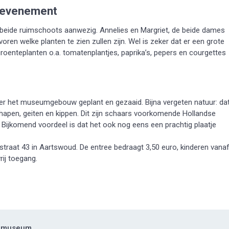
d evenement
jn beide ruimschoots aanwezig. Annelies en Margriet, de beide dames
voren welke planten te zien zullen zijn. Wel is zeker dat er een grote
groenteplanten o.a. tomatenplantjes, paprika’s, pepers en courgettes
er het museumgebouw geplant en gezaaid. Bijna vergeten natuur: da
hapen, geiten en kippen. Dit zijn schaars voorkomende Hollandse
ijkomend voordeel is dat het ook nog eens een prachtig plaatje
raat 43 in Aartswoud. De entree bedraagt 3,50 euro, kinderen vana
rij toegang.
emuseum