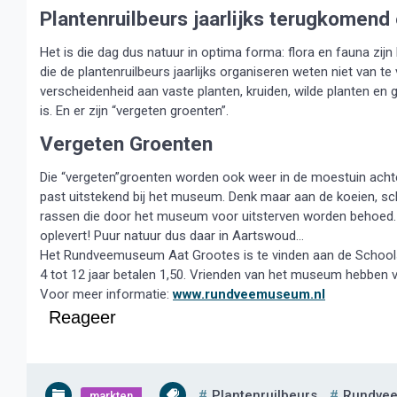
Plantenruilbeurs jaarlijks terugkomen
Het is die dag dus natuur in optima forma: flora en fauna zi
die de plantenruilbeurs jaarlijks organiseren weten niet van te 
verscheidenheid aan vaste planten, kruiden, wilde planten en 
is. En er zijn “vergeten groenten”.
Vergeten Groenten
Die “vergeten”groenten worden ook weer in de moestuin acht
past uitstekend bij het museum. Denk maar aan de koeien, sc
rassen die door het museum voor uitsterven worden behoed. B
oplevert! Puur natuur dus daar in Aartswoud…
Het Rundveemuseum Aat Grootes is te vinden aan de Schoolst
4 tot 12 jaar betalen 1,50. Vrienden van het museum hebben v
Voor meer informatie:
www.rundveemuseum.nl
Reageer
Plantenruilbeurs
Rundve
markten