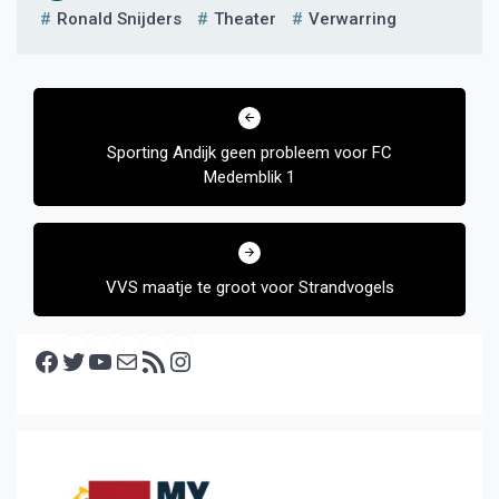
Ronald Snijders
Theater
Verwarring
Bericht
navigatie
Sporting Andijk geen probleem voor FC
Medemblik 1
VVS maatje te groot voor Strandvogels
Facebook
Twitter
YouTube
E-mail
RSS feed
Instagram