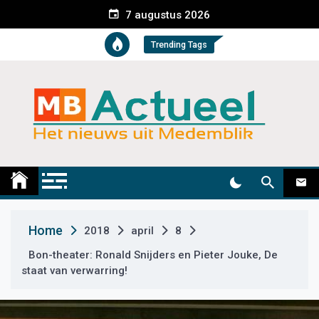
S
7 augustus 2026
k
i
Trending Tags
p
t
o
c
o
n
t
Medemblik Actueel
Wij zijn altijd actueel
e
n
t
Home
2018
april
8
Bon-theater: Ronald Snijders en Pieter Jouke, De
staat van verwarring!