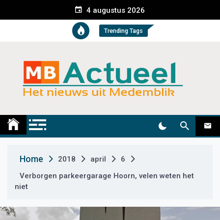
S
4 augustus 2026
k
i
Trending Tags
p
t
o
c
o
n
t
Medemblik Actueel
Wij zijn altijd actueel
e
n
t
Home
2018
april
6
Verborgen parkeergarage Hoorn, velen weten het
niet