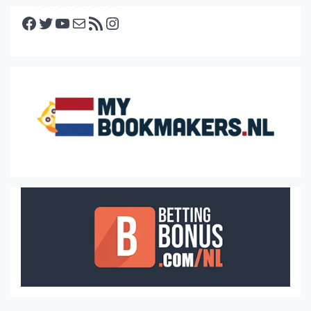
Facebook
Twitter
YouTube
E-mail
RSS feed
Instagram