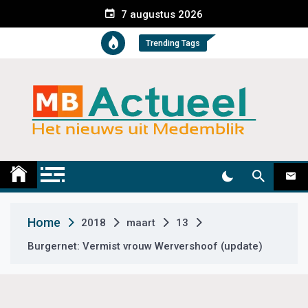
S
7 augustus 2026
k
i
Trending Tags
p
t
o
c
o
n
t
Medemblik Actueel
Wij zijn altijd actueel
e
n
t
Home
2018
maart
13
Burgernet: Vermist vrouw Wervershoof (update)