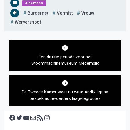
Algemeen
Burgernet
Vermist
Vrouw
Wervershoof
Bericht
navigatie
Een drukke periode voor het
Stoommachinemuseum Medemblik
De Tweede Kamer weet nu waar Andijk ligt na
bezoek actievoerders laagvliegroutes
Facebook
Twitter
YouTube
E-mail
RSS feed
Instagram