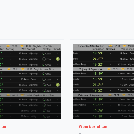
hten
Weerberichten