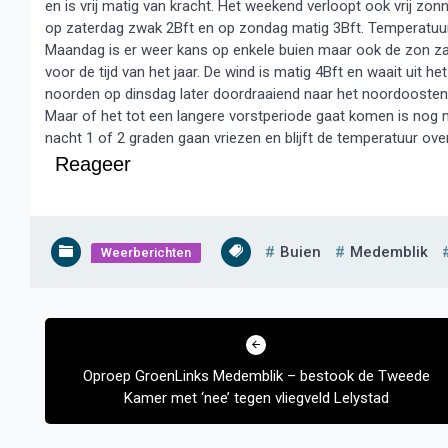
en is vrij matig van kracht. Het weekend verloopt ook vrij zon
op zaterdag zwak 2Bft en op zondag matig 3Bft. Temperatuu
Maandag is er weer kans op enkele buien maar ook de zon zal r
voor de tijd van het jaar. De wind is matig 4Bft en waait uit 
noorden op dinsdag later doordraaiend naar het noordooste
Maar of het tot een langere vorstperiode gaat komen is nog maa
nacht 1 of 2 graden gaan vriezen en blijft de temperatuur o
Reageer
Buien
Medemblik
Weerberichten
Bericht
navigatie
Oproep GroenLinks Medemblik – bestook de Tweede
Kamer met ‘nee’ tegen vliegveld Lelystad