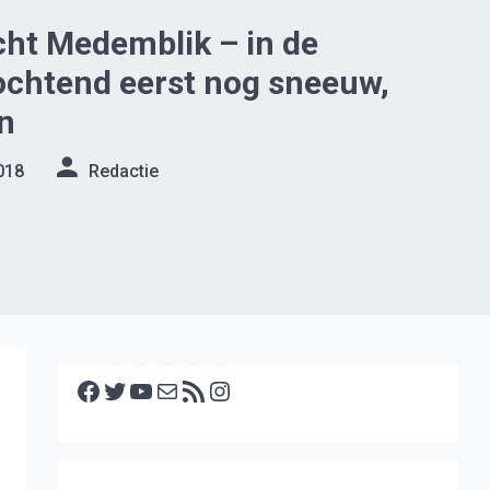
ht Medemblik – in de
ochtend eerst nog sneeuw,
en
018
Redactie
Facebook
Twitter
YouTube
E-mail
RSS feed
Instagram