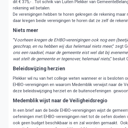
dit € 375,- . Tot schrik van Luiten Plekker van GemeenteBela
rekening wil betalen.
De verenigingen hebben te horen gekregen de rekening maar 
daar kregen beide verenigingen te horen dat ze zelf de rekeni
Niets meer
“V
oorheen kregen de EHBO-verenigingen ook nog een (beetje)
geschrap, en nu hebben wij dus helemaal niets meer
,” zegt G
ons een raadsel, maar de gemeente eist wel dat bij eveneme
wat stelt de gemeente er tegenover, helemaal niets
,” besluit
Beleidswijzing herzien
Plekker wil nu van het college weten wanneer er is besloten
EHBO-verenigingen en waarom Medemblik verwijst naar de Veilig
deze beleidswijziging herziet en de buitenoefeningen gewoo
Medemblik wijst naar de Veiligheidsregio
In een brief aan de beide EHBO-verenigingen wijst de gemeen
oefeningen met EHBO-verenigingen niet tot de oefen doelen 
ook geen budget beschikbaar is en zal worden gemaakt. Ook