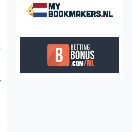
.
s
e
n