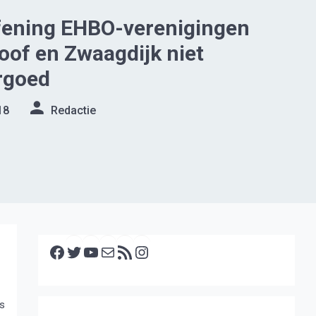
fening EHBO-verenigingen
of en Zwaagdijk niet
rgoed
18
Redactie
Facebook
Twitter
YouTube
E-mail
RSS feed
Instagram
as