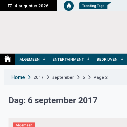
S
4 augustus 2026
Trending Tags
k
i
p
t
o
c
o
Medemblik Actueel
Wij zijn altijd actueel
n
t
ALGEMEEN
ENTERTAINMENT
BEDRIJVEN
e
n
Home
2017
september
6
Page 2
t
Dag:
6 september 2017
Algemeen