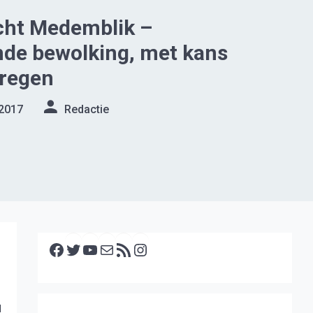
cht Medemblik –
de bewolking, met kans
 regen
 2017
Redactie
Facebook
Twitter
YouTube
E-mail
RSS feed
Instagram
d