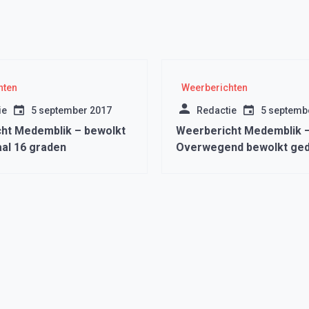
hten
Weerberichten
ie
5 september 2017
Redactie
5 septemb
ht Medemblik – bewolkt
Weerbericht Medemblik 
al 16 graden
Overwegend bewolkt ge
de dag.