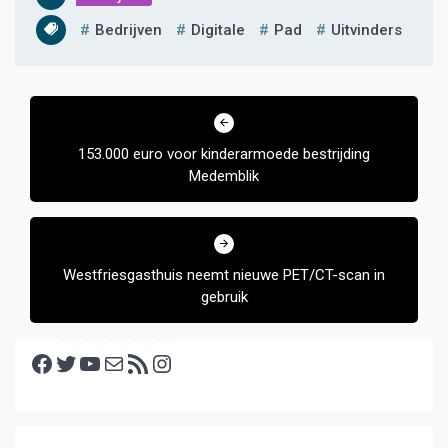
Bedrijven
Digitale
Pad
Uitvinders
Bericht
navigatie
153.000 euro voor kinderarmoede bestrijding
Medemblik
Westfriesgasthuis neemt nieuwe PET/CT-scan in
gebruik
Facebook
Twitter
YouTube
E-mail
RSS feed
Instagram