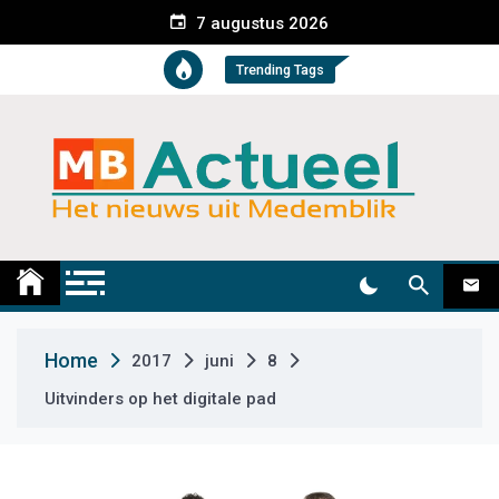
S
7 augustus 2026
k
i
Trending Tags
p
t
o
c
o
n
t
Medemblik Actueel
Wij zijn altijd actueel
e
n
t
Home
2017
juni
8
Uitvinders op het digitale pad