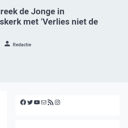
Freek de Jonge in
skerk met ‘Verlies niet de
Redactie
Facebook
Twitter
YouTube
E-mail
RSS feed
Instagram