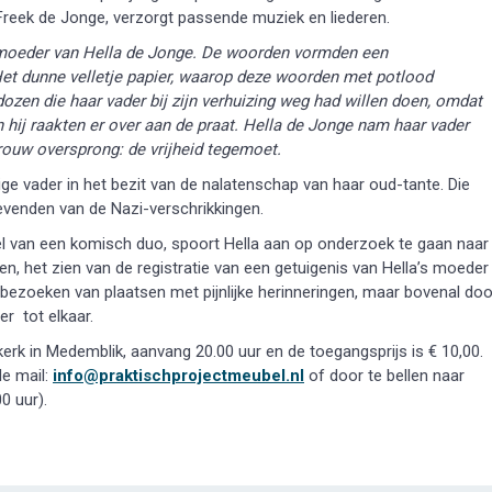
 Freek de Jonge, verzorgt passende muziek en liederen.
otmoeder van Hella de Jonge. De woorden vormden een
et dunne velletje papier, waarop deze woorden met potlood
ozen die haar vader bij zijn verhuizing weg had willen doen, omdat
 hij raakten er over aan de praat. Hella de Jonge nam haar vader
rouw oversprong: de vrijheid tegemoet.
ge vader in het bezit van de nalatenschap van haar oud-tante. Die
levenden van de Nazi-verschrikkingen.
eel van een komisch duo, spoort Hella aan op ­onderzoek te gaan naar
n, het zien van de registratie van een getuigenis van Hella’s moeder
t bezoeken van plaatsen met pijnlijke herinneringen, maar bovenal doo
r tot elkaar.
skerk in Medemblik, aanvang 20.00 uur en de toegangsprijs is € 10,00.
de mail:
info@praktischprojectmeubel.nl
of door te bellen naar
0 uur).