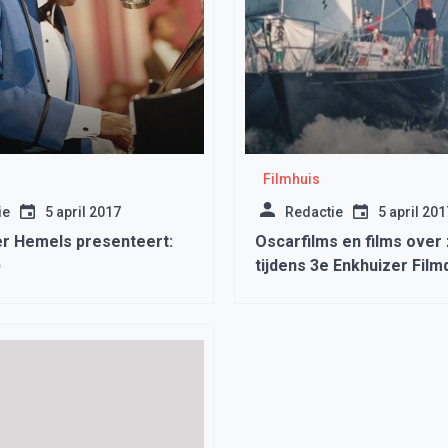
Filmhuis
ie
5 april 2017
Redactie
5 april 201
er Hemels presenteert:
Oscarfilms en films over 
)
tijdens 3e Enkhuizer Fil