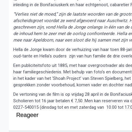
inleiding in de Bonifaciuskerk en haar echtgenoot, cabaretier
“Verlies niet de moed,” zijn de laatste woorden van de gro
afscheidsgroet voordat ze werd afgevoerd naar Auschwitz. H
geschreven zijn, vond Hella de Jonge onlangs in één van de d
de inhoud hem te zeer met de oorlog confronteerde. Hella en
mee naar Apeldoorn, naar een sloot die hij samen met zijn v
Hella de Jonge kwam door de verhuizing van haar toen 88-jari
oud-tante en Hella’s ouders zijn van hun familie de drie over
Een publiciteitsfoto uit 1885, met haar overgrootvader als d
haar familiegeschiedenis. Met behulp van foto’s en documente
in het kader van het ‘Shoah Project’ van Steven Spielberg, he
gesprekken zonder voorbehoud, komen vader en dochter nade
De vertoning van de film is op vrijdag 28 april in de Bonifaciu
Scholieren tot 16 jaar betalen € 7,50. Men kan reserveren via 
0227-540015 (dinsdag tot en met zaterdag van 10.00 tot 17.0
Reageer