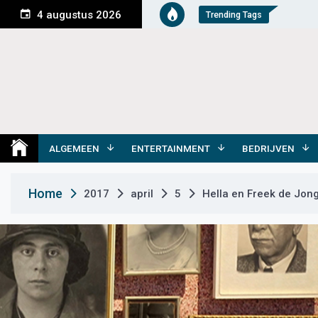
S
4 augustus 2026
Trending Tags
k
i
p
t
o
c
o
Medemblik Actueel
Wij zijn altijd actueel
n
t
ALGEMEEN
ENTERTAINMENT
BEDRIJVEN
e
n
Home
2017
april
5
Hella en Freek de Jong
t