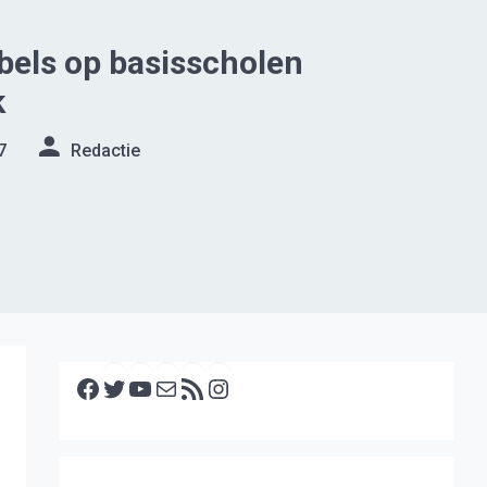
bels op basisscholen
k
7
Redactie
Facebook
Twitter
YouTube
E-mail
RSS feed
Instagram