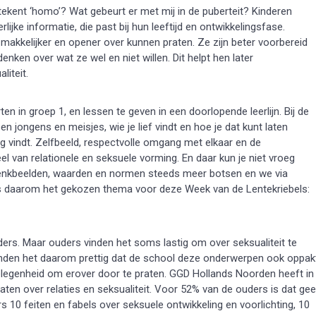
kent ‘homo’? Wat gebeurt er met mij in de puberteit? Kinderen
lijke informatie, die past bij hun leeftijd en ontwikkelingsfase.
akkelijker en opener over kunnen praten. Ze zijn beter voorbereid
enken over wat ze wel en niet willen. Dit helpt hen later
liteit.
en in groep 1, en lessen te geven in een doorlopende leerlijn. Bij de
 jongens en meisjes, wie je lief vindt en hoe je dat kunt laten
ig vindt. Zelfbeeld, respectvolle omgang met elkaar en de
 van relationele en seksuele vorming. En daar kun je niet vroeg
 denkbeelden, waarden en normen steeds meer botsen en we via
n’ is daarom het gekozen thema voor deze Week van de Lentekriebels:
ders. Maar ouders vinden het soms lastig om over seksualiteit te
inden het daarom prettig dat de school deze onderwerpen ook oppak
elegenheid om erover door te praten. GGD Hollands Noorden heeft in
aten over relaties en seksualiteit. Voor 52% van de ouders is dat ge
 10 feiten en fabels over seksuele ontwikkeling en voorlichting, 10