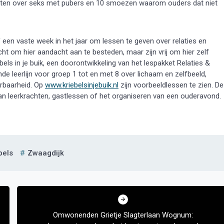
praten over seks met pubers en 10 smoezen waarom ouders dat niet
 een vaste week in het jaar om lessen te geven over relaties en
icht om hier aandacht aan te besteden, maar zijn vrij om hier zelf
bels in je buik, een doorontwikkeling van het lespakket Relaties &
nde leerlijn voor groep 1 tot en met 8 over lichaam en zelfbeeld,
erbaarheid. Op
www.kriebelsinjebuik.nl
zijn voorbeeldlessen te zien. De
an leerkrachten, gastlessen of het organiseren van een ouderavond.
bels
Zwaagdijk
Omwonenden Grietje Slagterlaan Wognum: