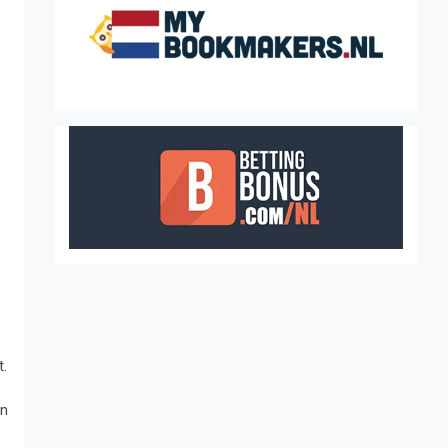
t.
en