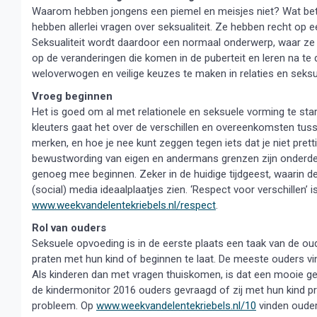
Waarom hebben jongens een piemel en meisjes niet? Wat bete
hebben allerlei vragen over seksualiteit. Ze hebben recht op eer
Seksualiteit wordt daardoor een normaal onderwerp, waar ze m
op de veranderingen die komen in de puberteit en leren na te d
weloverwogen en veilige keuzes te maken in relaties en seksua
Vroeg beginnen
Het is goed om al met relationele en seksuele vorming te start
kleuters gaat het over de verschillen en overeenkomsten tussen
merken, en hoe je nee kunt zeggen tegen iets dat je niet prett
bewustwording van eigen en andermans grenzen zijn onderdeel
genoeg mee beginnen. Zeker in de huidige tijdgeest, waarin
(social) media ideaalplaatjes zien. ‘Respect voor verschille
www.weekvandelentekriebels.nl/respect
.
Rol van ouders
Seksuele opvoeding is in de eerste plaats een taak van de ou
praten met hun kind of beginnen te laat. De meeste ouders v
Als kinderen dan met vragen thuiskomen, is dat een mooie g
de kindermonitor 2016 ouders gevraagd of zij met hun kind pr
probleem. Op
www.weekvandelentekriebels.nl/10
vinden ouders