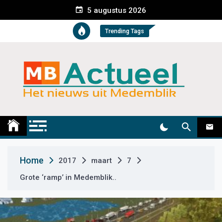
S
5 augustus 2026
k
i
Trending Tags
p
t
o
c
o
n
t
Medemblik Actueel
Wij zijn altijd actueel
e
n
t
Home
2017
maart
7
Grote ‘ramp’ in Medemblik..