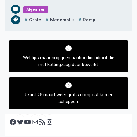
Algemeen
Grote
Medemblik
Ramp
Bericht
navigatie
Wel tips maar nog geen aanhouding idioot die
met kettingzaag deur bewerkt.
U kunt 25 maart weer gratis compost komen
scheppen.
Facebook
Twitter
YouTube
E-mail
RSS feed
Instagram