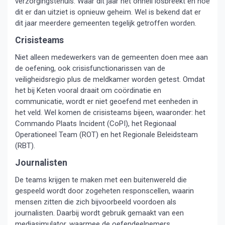
verzorgingstehuis. Waar dit jaar het onheil losbreekt en hoe
dit er dan uitziet is opnieuw geheim. Wel is bekend dat er
dit jaar meerdere gemeenten tegelijk getroffen worden.
Crisisteams
Niet alleen medewerkers van de gemeenten doen mee aan
de oefening, ook crisisfunctionarissen van de
veiligheidsregio plus de meldkamer worden getest. Omdat
het bij Keten vooral draait om coördinatie en
communicatie, wordt er niet geoefend met eenheden in
het veld. Wel komen de crisisteams bijeen, waaronder: het
Commando Plaats Incident (CoPI), het Regionaal
Operationeel Team (ROT) en het Regionale Beleidsteam
(RBT).
Journalisten
De teams krijgen te maken met een buitenwereld die
gespeeld wordt door zogeheten responscellen, waarin
mensen zitten die zich bijvoorbeeld voordoen als
journalisten. Daarbij wordt gebruik gemaakt van een
mediasimulator, waarmee de oefendeelnemers