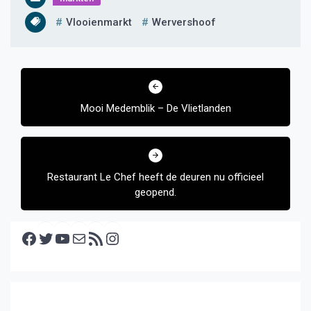
Vlooienmarkt
Wervershoof
Bericht
navigatie
Mooi Medemblik – De Vlietlanden
Restaurant Le Chef heeft de deuren nu officieel
geopend.
Facebook
Twitter
YouTube
E-mail
RSS feed
Instagram