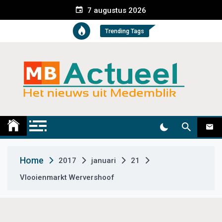
S
7 augustus 2026
k
i
Trending Tags
p
t
o
c
o
n
t
Medemblik Actueel
Wij zijn altijd actueel
e
n
t
Home
2017
januari
21
Vlooienmarkt Wervershoof