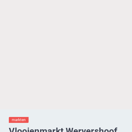
markten
Vlooienmarkt Wervershoof