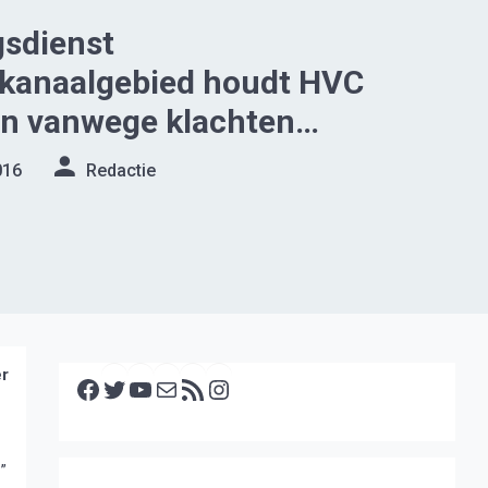
sdienst
kanaalgebied houdt HVC
en vanwege klachten
lt Wieringermeer
016
Redactie
Facebook
Twitter
YouTube
E-mail
RSS feed
Instagram
er
.
”