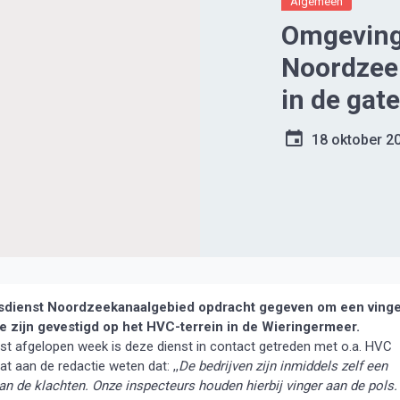
Algemeen
Omgeving
Noordzee
in de gat
vuilnisbe
18 oktober 2
sdienst Noordzeekanaalgebied opdracht gegeven om een ving
ie zijn gevestigd op het HVC-terrein in de Wieringermeer.
last afgelopen week is deze dienst in contact getreden met o.a. HVC
 aan de redactie weten dat: ,,
De bedrijven zijn inmiddels zelf een
n de klachten. Onze inspecteurs houden hierbij vinger aan de pols