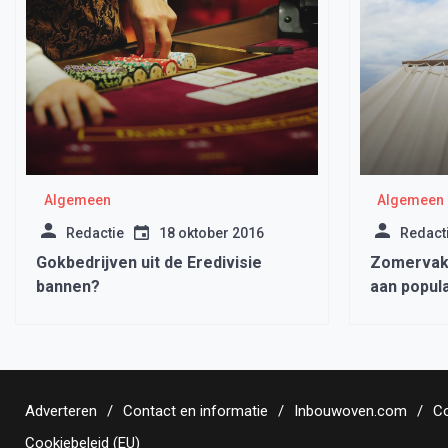
Algemeen
Algemeen
Redactie
18 oktober 2016
Redact
Gokbedrijven uit de Eredivisie
Zomervaka
bannen?
aan popula
Adverteren
Contact en informatie
Inbouwoven.com
Co
Cookiebeleid (EU)