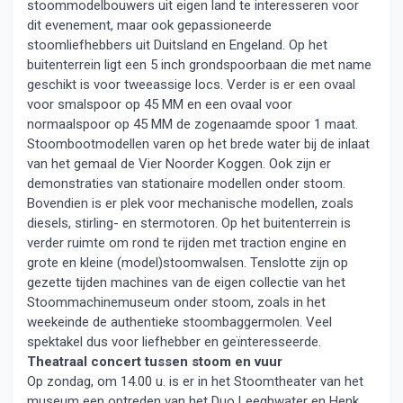
stoommodelbouwers uit eigen land te interesseren voor
dit evenement, maar ook gepassioneerde
stoomliefhebbers uit Duitsland en Engeland. Op het
buitenterrein ligt een 5 inch grondspoorbaan die met name
geschikt is voor tweeassige locs. Verder is er een ovaal
voor smalspoor op 45 MM en een ovaal voor
normaalspoor op 45 MM de zogenaamde spoor 1 maat.
Stoombootmodellen varen op het brede water bij de inlaat
van het gemaal de Vier Noorder Koggen. Ook zijn er
demonstraties van stationaire modellen onder stoom.
Bovendien is er plek voor mechanische modellen, zoals
diesels, stirling- en stermotoren. Op het buitenterrein is
verder ruimte om rond te rijden met traction engine en
grote en kleine (model)stoomwalsen. Tenslotte zijn op
gezette tijden machines van de eigen collectie van het
Stoommachinemuseum onder stoom, zoals in het
weekeinde de authentieke stoombaggermolen. Veel
spektakel dus voor liefhebber en geïnteresseerde.
Theatraal concert tussen stoom en vuur
Op zondag, om 14.00 u. is er in het Stoomtheater van het
museum een optreden van het Duo Leeghwater en Henk