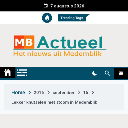
S
7 augustus 2026
k
i
Trending Tags
p
t
o
c
o
n
t
Medemblik Actueel
Wij zijn altijd actueel
e
n
t
Home
2016
september
15
Lekker knutselen met stoom in Medemblik