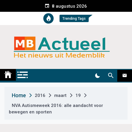
S
8 augustus 2026
k
i
Trending Tags
p
t
o
c
o
n
t
Medemblik Actueel
Wij zijn altijd actueel
e
n
t
Home
2016
maart
19
NVA Autismeweek 2016: alle aandacht voor
bewegen en sporten