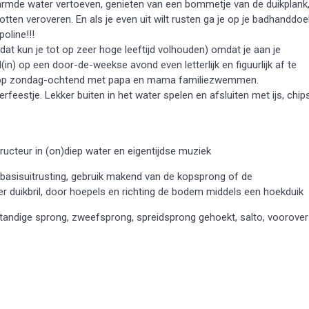
rwarmde water vertoeven, genieten van een bommetje van de duikplank
lotten veroveren. En als je even uit wilt rusten ga je op je badhanddoe
oline!!!
 kun je tot op zeer hoge leeftijd volhouden) omdat je aan je
(in) op een door-de-weekse avond even letterlijk en figuurlijk af te
lijk op zondag-ochtend met papa en mama familiezwemmen.
feestje. Lekker buiten in het water spelen en afsluiten met ijs, chip
nstructeur in (on)diep water en eigentijdse muziek
basisuitrusting, gebruik makend van de kopsprong of de
 duikbril, door hoepels en richting de bodem middels een hoekduik
standige sprong, zweefsprong, spreidsprong gehoekt, salto, voorover