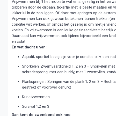
Vrijzwemmen blijft het mooiste wat er is; gezellig in het ve
glibberen door de glijbaan, tikkertje met je beste maatjes en v
lekker lui in de zon liggen. Of door met springen op de airtramp
Vrijzwemmen kan ook gewoon betekenen: banen trekken (en dat
conditie wilt werken, of omdat het gezellig is om met je vriend
koelen. En vrijzwemmen is een leuke gezinsactiviteit; heer
Daarnaast kan vrijzwemmen ook tijdens bijvoorbeeld een kinder
en cola!
En wat dacht u van:
Aquafit; sportief bezig zijn voor je conditie o.l.v. een i
Snorkelen; Zwemvaardigheid 1, 2 en 3 – Snorkelen met 
schredesprong, met een buddy, met 1 zwemvlies, zonder
Plankspringen; Springen van de plank 1, 2 en 3 – Recht
gestrekt of voorover gehurkt
Kunstzwemmen
Survival 1,2 en 3
Dan kent de zwembond ook nog: