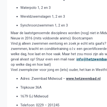
Waterpolo 1, 2 en 3
Wereldzwemslagen 1, 2 en 3
Synchroonzwemmen 1, 2 en 3
Maar de laatstgenoemde disciplines worden (nog) niet in Mi
Nieuw in 2016 (mits voldoende animo): Bootcampen
Vind jij alleen zwemmen eentonig en zoek je echt iets gaafs?
zwemmen, kracht en conditietraining o.l.v. een gecertificeerd
welke dag, hoe laat en hoe vaak. Maar het zou mooi zijn als we
geval alvast op! Stuur even een mail naar:
info@hetzwembad
op welke dag en hoe laat)
Veel zwemplezier voor jong en (iets) ouder, het kan in Westf
Adres: Zwembad Midwoud –
www.hetzwembad.nl
Tripkouw 36A
1679 GJ Midwoud
Telefoon: 0229 – 201245