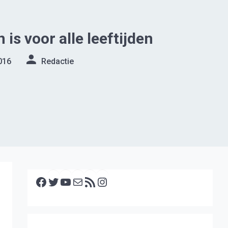
s voor alle leeftijden
016
Redactie
Facebook
Twitter
YouTube
E-mail
RSS feed
Instagram