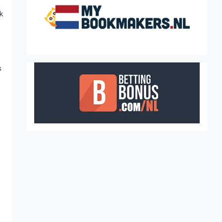
,
k
s