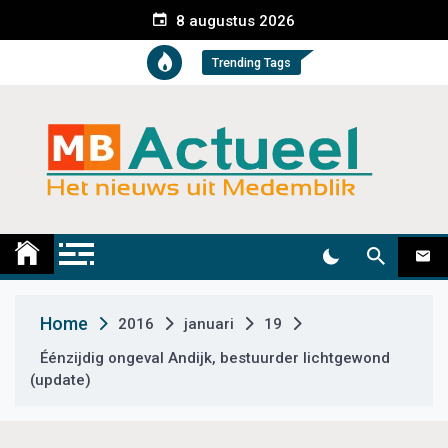
S
8 augustus 2026
k
i
Trending Tags
p
t
o
c
o
n
t
Medemblik Actueel
Wij zijn altijd actueel
e
n
t
Home
2016
januari
19
Éénzijdig ongeval Andijk, bestuurder lichtgewond
(update)