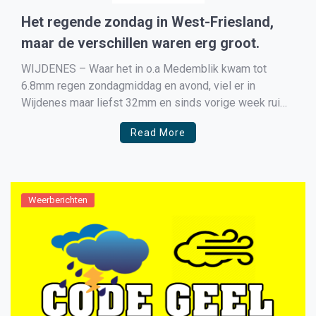
Het regende zondag in West-Friesland,
maar de verschillen waren erg groot.
WIJDENES – Waar het in o.a Medemblik kwam tot
6.8mm regen zondagmiddag en avond, viel er in
Wijdenes maar liefst 32mm en sinds vorige week ruim
90mm met als resultaat ondergelopen straten waardoor
Read More
de brandweer in actie moest komen en ondergelopen
tulpenvelden waar de kwekers geen kans krijgen om ze
[…]
Weerberichten