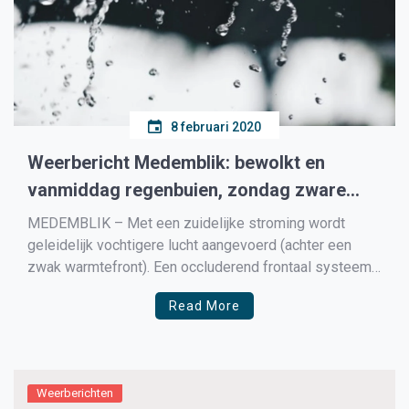
8 februari 2020
Weerbericht Medemblik: bewolkt en
vanmiddag regenbuien, zondag zware
storm
MEDEMBLIK – Met een zuidelijke stroming wordt
geleidelijk vochtigere lucht aangevoerd (achter een
zwak warmtefront). Een occluderend frontaal systeem
loopt in op een golvend zwak koufront boven de
Read More
Noordzee. In de loop van de ochtend bereiken de op
elkaar ingelopen systemen in NNO-ZZW oriëntatie het
westen. Voor vandaag houdt dit […]
Weerberichten