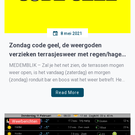
8 mei 2021
Zondag code geel, de weergoden
verzieken terrasjesweer met regen/hagel
en onweer
MEDEMBLIK – Zal je het net zien, de terrassen mogen
weer open, is het vandaag (zaterdag) en morgen
(zondag) ronduit bar en boos wat het weer betreft. Het
KNMI geeft zelfs voor Noord-Holland zondag code
Read More
geel vanwege (veel) regen/hagel en onweer, met
daarbij windstoten tot 75km/u. Met de temperatuur zit
[…]
Weerberichten