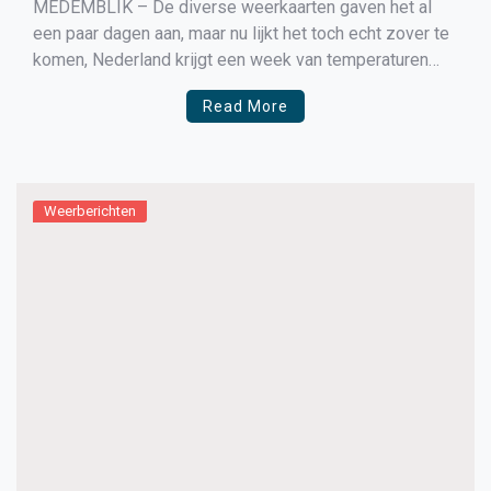
MEDEMBLIK – De diverse weerkaarten gaven het al
een paar dagen aan, maar nu lijkt het toch echt zover te
komen, Nederland krijgt een week van temperaturen
onder het vriespunt en vooral op zondag met lokaal
Read More
veel sneeuwval. Maar zondag staat er ook een harde
wind uit het oosten dat […]
Weerberichten