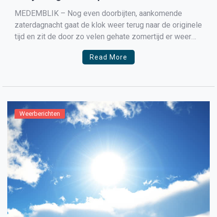
MEDEMBLIK – Nog even doorbijten, aankomende
zaterdagnacht gaat de klok weer terug naar de originele
tijd en zit de door zo velen gehate zomertijd er weer
op. Was er eerst sprake van dat de zomertijd zou
Read More
worden afgeschaft maar dat is door onze regering
weer naar later opgeschoven. In Nederland […]
Weerberichten