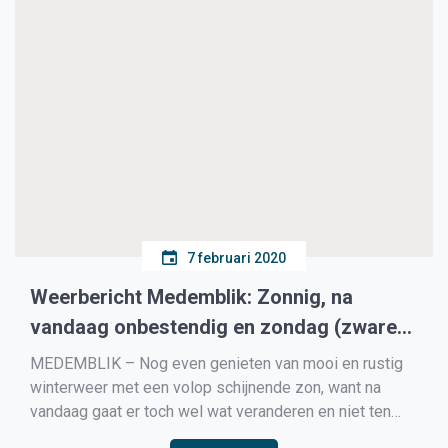
7 februari 2020
Weerbericht Medemblik: Zonnig, na
vandaag onbestendig en zondag (zware)
storm
MEDEMBLIK – Nog even genieten van mooi en rustig
winterweer met een volop schijnende zon, want na
vandaag gaat er toch wel wat veranderen en niet ten
goede. Het klaart vandaag behoorlijk op, de wolken