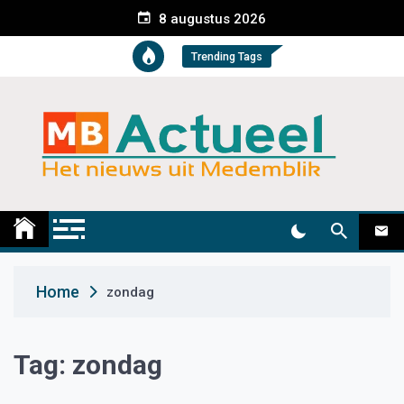
S
8 augustus 2026
k
i
Trending Tags
p
t
o
c
o
n
t
Medemblik Actueel
Wij zijn altijd actueel
e
n
t
Home
zondag
Tag:
zondag