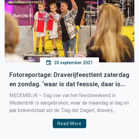
20 september 2021
Fotoreportage: Draverijfeesttent zaterdag
en zondag. ‘waar is dat feessie, daar is
dat feessie’
MEDEMBLIK – Dag vier van het feestweekend in
Medemblik is aangebroken, waar de maandag al dag en
jaar bekendstaat als de ‘Dag der Dagen’, draverij
maandag. Bij Café Brakeboer is de onofficiële start om
Read More
10:00 wanneer uit luide borst Country Roads van John
Denver wordt gezongen en niet veel later […]