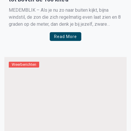
MEDEMBLIK – Als je nu zo naar buiten kijkt, bijna
windstil, de zon die zich regelmatig even laat zien en 8
graden op de meter, dan denk je bij jezelf, zware
storm? En toch is het zo. Morgen is nog een mooie
Read More
dag maar zaterdag zijn de eerste voortekenen al […]
Weerberichten