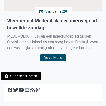
5 januari 2020
Weerbericht Medemblik: een overwegend
bewolkte zondag
MEDEMBLIK – Tussen een lagedrukgebied tussen
Groenland en IJsland en een hoog boven Frankrijk voert
een westelijke stroming steeds vochtigere lucht aan.
Een NNW-ZZO georiënteerd warmtefront boven het
Read More
noordoosten verlaat het land in de loop van komende
ochtend. We zien de stroming vandaag meer naar west
tot zuidwest draaien en […]
Berichtennavigatie
Oudere berichten
Facebook
Twitter
YouTube
E-mail
RSS feed
Instagram