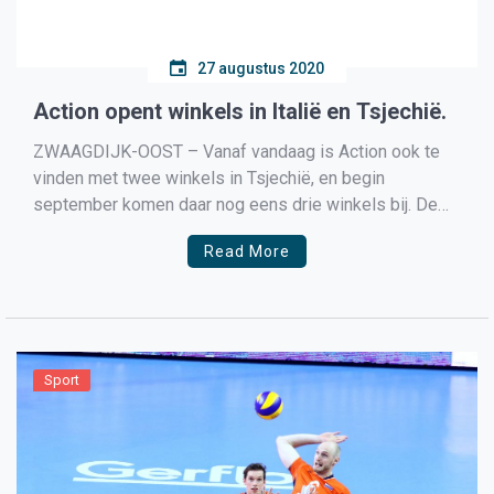
27 augustus 2020
Action opent winkels in Italië en Tsjechië.
ZWAAGDIJK-OOST – Vanaf vandaag is Action ook te
vinden met twee winkels in Tsjechië, en begin
september komen daar nog eens drie winkels bij. De
eerste twee winkels staan in Hradec Králové en Kladno,
Read More
de overige winkels komen in Ostrava, Opva en Frýdek-
Místek. Met het openen van deze winkels telt […]
Sport