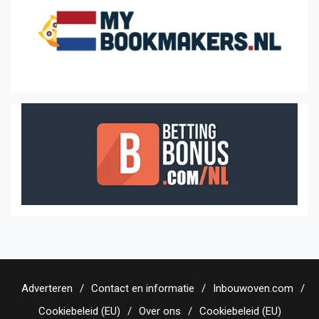
Adverteren
Contact en informatie
Inbouwoven.com
Cookiebeleid (EU)
Over ons
Cookiebeleid (EU)