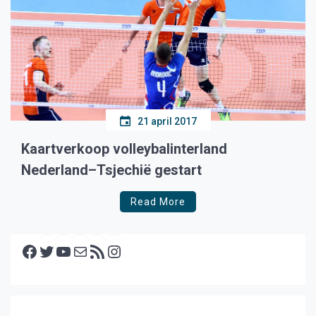
21 april 2017
Kaartverkoop volleybalinterland
Nederland–Tsjechië gestart
Read More
Facebook
Twitter
YouTube
E-mail
RSS feed
Instagram