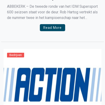
ABBEKERK – De tweede ronde van het IDM Supersport
600 seizoen staat voor de deur. Rob Hartog vertrekt als
de nummer twee in het kampioenschap naar het
Autodrom Most in Tsjechië, een nieuw circuit voor de
Read More
coureur van het Füsport – RT Motorsports by SKM –
Kawasaki team. Rob Hartog […]
Bedrijven