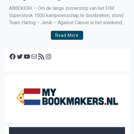
ABBEKERK – Om de lange zomerstop van het FIM
Superstock 1000 kampioenschap te doorbreken, stond
Team Hartog – Jenik – Against Cancer in het weekend
van 12 t/m 14 augustus aan de start tijdens het
Read More
Superbike*IDM event in Assen. Dit weekend ging niet
zoals gepland en verliep moeizaam.
Facebook
Twitter
YouTube
E-mail
RSS feed
Instagram