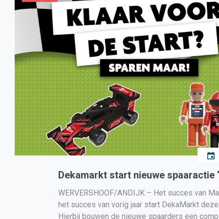
Dekamarkt start nieuwe spaaractie 
WERVERSHOOF/ANDIJK – Het succes van Max Ve
het succes van vorig jaar start DekaMarkt dez
Hierbij bouwen de nieuwe spaarders een compl