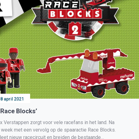
8 april 2021
‘Race Blocks’
rstappen zorgt voor vele racefans in het land. Na
e week met een vervolg op de spaaractie Race Blocks.
eet nieuw racecircuit en breiden de bestaande