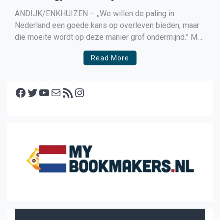
ANDIJK/ENKHUIZEN – ,,We willen de paling in
Nederland een goede kans op overleven bieden, maar
die moeite wordt op deze manier grof ondermijnd.” Met
deze strenge woorden sprak de officier van justitie in
Read More
Haarlem de 47-jarige Enkhuizers Richard B. en zijn zoon
toe. Hij eiste 8000 euro boete tegen B. […]
Facebook
Twitter
YouTube
E-mail
RSS feed
Instagram