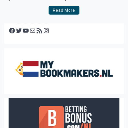
Read More
Facebook
Twitter
YouTube
E-mail
RSS feed
Instagram