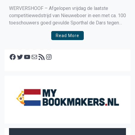
WERVERSHOOF – Afgelopen vrijdag de laatste
competitiewedstrijd van Nieuweboer in een met ca. 100
toeschouwers goed gevulde Sporthal de Dars tegen
Limmen, een van de 2 kanshebbers voor de laatste
Read More
nacompetitie plaats. Vlak voor de aftrap werd bekend
dat mede koploper Team Alkmaar in Den Helder had
Facebook
verloren van Zeemacht. […]
Twitter
YouTube
E-mail
RSS feed
Instagram