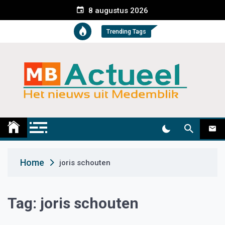
S
8 augustus 2026
k
i
Trending Tags
p
t
o
c
o
n
t
Medemblik Actueel
Wij zijn altijd actueel
e
n
t
Home
joris schouten
Tag:
joris schouten