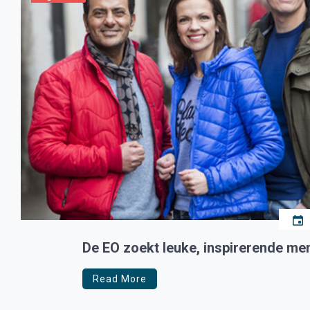
De EO zoekt leuke, inspirerende me
Read More