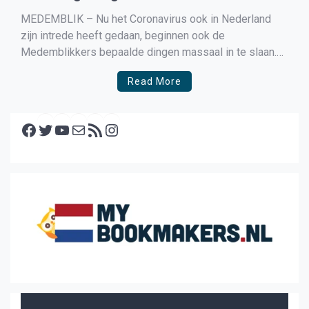
MEDEMBLIK – Nu het Coronavirus ook in Nederland
zijn intrede heeft gedaan, beginnen ook de
Medemblikkers bepaalde dingen massaal in te slaan.
Zo vertelde Jong Drogisterij in Medemblik aan de
Read More
redactie dat mondkapjes en handzeep massaal worden
ingeslagen en de schappen al zo goed als leeg zijn.
Facebook
Wat kan ik […]
Twitter
YouTube
E-mail
RSS feed
Instagram