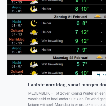
14
Laatste vorstdag, vanaf morgen do
MEDEMBLIK – Tot zover Koning Winter en een w
weerbeeld er heel anders uit zien. De wind gaa
krijgen vrij spel. Maandag is er grote kans op c