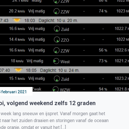
 februari 2021
oi, volgend weekend zelfs 12 graden
eek lang sneeuw en ijspret. Vanaf morgen gaat het
t naar het zuiden draaien en storingen vanaf de oceaan
ode oranje, omdat er vanuit het […]