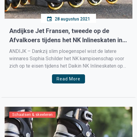
28 augustus 2021
Andijkse Jet Fransen, tweede op de
Afvalkoers tijdens het NK Inlineskaten in
Heerde
ANDIJK – Dankzij slim ploegenspel wist de latere
winnares Sophia Schilder het NK kampioenschap voor
zich op te eisen tijdens het Daikin NK Inlineskaten op
de afvalkoers op de baan van Heerde. De ploeg van
Read More
KTT Noordwest bleek te sterk te zijn maar ondanks dat
wist Andijkse Jet Fransen als […]
Schaatsen & skeeleren