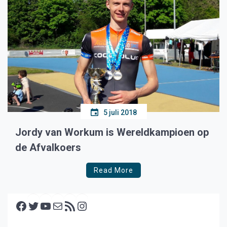
5 juli 2018
Jordy van Workum is Wereldkampioen op
de Afvalkoers
Read More
Facebook
Twitter
YouTube
E-mail
RSS feed
Instagram