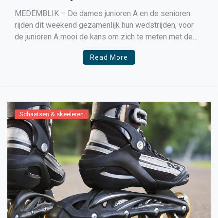
Inlineskaten
MEDEMBLIK – De dames junioren A en de senioren
rijden dit weekend gezamenlijk hun wedstrijden, voor
de junioren A mooi de kans om zich te meten met de
senioren dames, dat de senioren dames het niet
Read More
makkelijk hebben met de junioren blijkt wel uit de
uitslag. Noraly Berber Vonk werd […]
Schaatsen & skeeleren