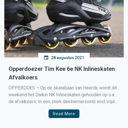
28 augustus 2021
Opperdoezer Tim Kee 6e NK Inlineskaten
Afvalkoers
OPPERDOES – Op de skatebaan van Heerde wordt dit
weekend het Daikin NK Inlineskaten gehouden op o.a.
de afvalkoers. In een sterk deelnemersveld wist vrijdag
Opperdoezer Tim Kee zich naar een mooie 6e plaats te
Read More
skeeleren. Tim kwam tekort voor een hogere notering
maar in een veld van 18 deelnemers […]