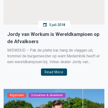
5 juli 2018
Jordy van Workum is Wereldkampioen op
de Afvalkoers
MIDWOUD – Pak de platte kar, hang de vlaggen uit,
trommel de burgemeester op want Medemblik heeft er
een wereldkampioen bij.. Inline-skater Jordy van
Workum uit Midwoud is vandaag Wereldkampioen op
Read More
de afvalkoers geworden tijdens de
Wereldkampioenschappen in Heerde Later meer..
Algemeen
Schaatsen & skeeleren