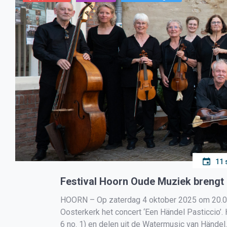
11 
Festival Hoorn Oude Muziek brengt 
HOORN – Op zaterdag 4 oktober 2025 om 20.00
Oosterkerk het concert ‘Een Händel Pasticcio’
6 no. 1) en delen uit de Watermusic van Hände