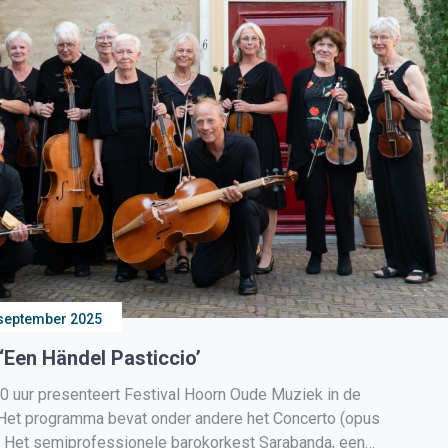
september 2025
‘Een Händel Pasticcio’
 uur presenteert Festival Hoorn Oude Muziek in de
. Het programma bevat onder andere het Concerto (opus
l. Het semiprofessionele barokorkest Sarabanda, een