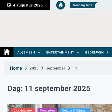
S
4 augustus 2026
Trending Tags
k
i
p
t
o
c
o
Medemblik Actueel
Wij zijn altijd actueel
n
t
ALGEMEEN
ENTERTAINMENT
BEDRIJVEN
e
n
Home
2025
september
11
t
Dag:
11 september 2025
(pop)muziek
Concerten
Cultuur & Uitgaan