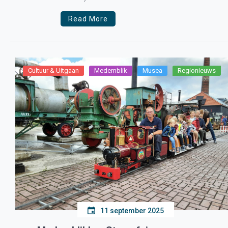
strijkersensemble opgericht in 2007 […]
Read More
Cultuur & Uitgaan
Medemblik
Musea
Regionieuws
11 september 2025